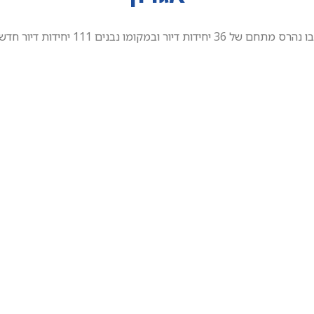
ר ובמקומו נבנים 111 יחידות דיור חדשות בסטנדרט גבוה.