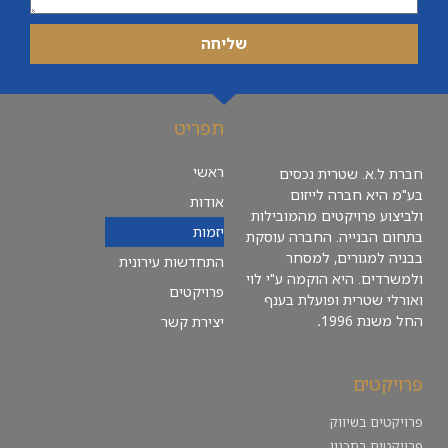
שליחה
תפריט
ראשי
חברת ל.א. שטרית נכסים
בע"מ היא חברה לייזום
אודות
ולביצוע פרויקטים מהמובילות
יזמות
בתחום הבנייה. החברה עוסקת
בבניה למגורים, למסחר
התחדשות עירונית
ולמשרדים. היא הוקמה ע"י לוי
פרויקטים
ואורלי שטרית ופועלת בענף
החל משנת 1996
.
יצירת קשר
פרויקטים
פרויקטים בשיווק
פרויקטים בתכנון